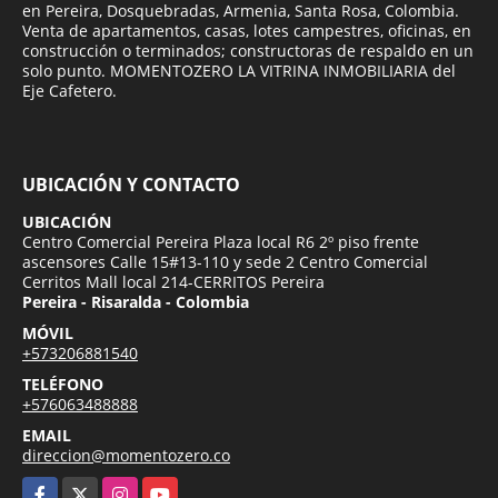
en Pereira, Dosquebradas, Armenia, Santa Rosa, Colombia.
Venta de apartamentos, casas, lotes campestres, oficinas, en
construcción o terminados; constructoras de respaldo en un
solo punto. MOMENTOZERO LA VITRINA INMOBILIARIA del
Eje Cafetero.
UBICACIÓN Y CONTACTO
UBICACIÓN
Centro Comercial Pereira Plaza local R6 2º piso frente
ascensores Calle 15#13-110 y sede 2 Centro Comercial
Cerritos Mall local 214-CERRITOS Pereira
Pereira - Risaralda - Colombia
MÓVIL
+573206881540
TELÉFONO
+576063488888
EMAIL
direccion@momentozero.co
Facebook
X
Instagram
YouTube