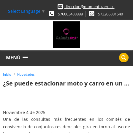
direccion@momentozero.co
Select Language
▼
+576063488888
+573206881540
MENÚ
Inicio
Novedades
¿Se puede estacionar moto y carro en un solo parqueadero de edificio? Ley Propiedad Horizontal aclara
Noviembre 4 de 2025
Una de las consultas más frecuentes en los comités de
convivencia de conjuntos residenciales gira en torno al uso de