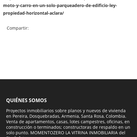
moto-y-carro-en-un-solo-parqueadero-de-edificio-ley-
propiedad-horizontal-aclara/
Compartir:
QUIÉNES SOMOS
Proyectos inmobiliarios sobre planos y nuevos de vivienda
en Pereira, Dosquebradas, Armenia, Santa Rosa, Colombia.
Venta de apartamentos, casas, lotes campestres, oficinas, en
construcción o terminados; constructoras de respaldo en un
solo punto. MOMENTOZERO LA VITRINA INMOBILIARIA del