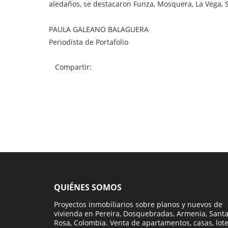
aledaños, se destacaron Funza, Mosquera, La Vega, S
PAULA GALEANO BALAGUERA
Periodista de Portafolio
Compartir:
QUIÉNES SOMOS
Proyectos inmobiliarios sobre planos y nuevos de
vivienda en Pereira, Dosquebradas, Armenia, Sant
Rosa, Colombia. Venta de apartamentos, casas, lot