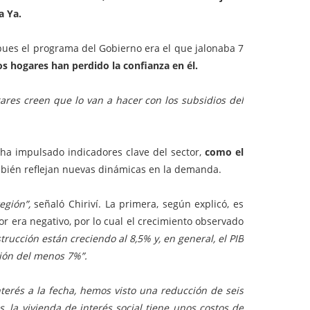
a Ya.
pues el programa del Gobierno era el que jalonaba 7
os hogares han perdido la confianza en él.
gares creen que lo van a hacer con los subsidios del
, ha impulsado indicadores clave del sector,
como el
bién reflejan nuevas dinámicas en la demanda.
región”,
señaló Chiriví. La primera, según explicó, es
or era negativo, por lo cual el crecimiento observado
trucción están creciendo al 8,5% y, en general, el PIB
ión del menos 7%”.
terés a la fecha, hemos visto una reducción de seis
, la vivienda de interés social tiene unos costos de