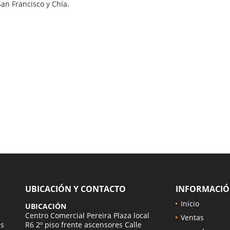
an Francisco y Chía.
UBICACIÓN Y CONTACTO
INFORMACI
Inicio
UBICACIÓN
a
Centro Comercial Pereira Plaza local
Ventas
es
R6 2º piso frente ascensores Calle