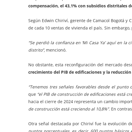
compensación, el 43,1% con subsidios distritales d
Según Edwin Chiriví, gerente de Camacol Bogotá y C
de cada 10 ventas de vivienda el país. Sin embargo,
“Se perdió la confianza en ‘Mi Casa Ya’ aquí en la 
distrito”,
mencionó.
No obstante, esta reconfiguración del mercado desde
crecimiento del PIB de edificaciones y la reducció
“Tenemos tres señales favorables desde el punto de
que
“el PIB de construcción de edificaciones está cr
hacia el cierre de 2024 representa un cambio impo
de construcción está creciendo al 10,8%”.
En contras
Otra señal destacada por Chiriví fue la evolución d
puntos porcentuales, es decir, 600 puntos básicos e