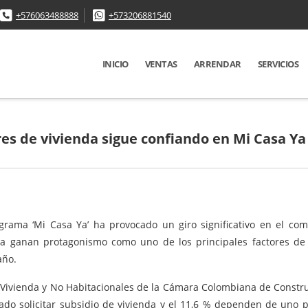
+576063488888
+573206881540
INICIO
VENTAS
ARRENDAR
SERVICIOS
es de vivienda sigue confiando en Mi Casa Ya
ograma ‘Mi Casa Ya’ ha provocado un giro significativo en el co
nda ganan protagonismo como uno de los principales factores de 
año.
e Vivienda y No Habitacionales de la Cámara Colombiana de Constru
ado solicitar subsidio de vivienda y el 11,6 % dependen de uno 