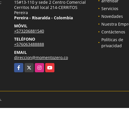
arrendar
;
15#13-110 y sede 2 Centro Comercial
Cerritos Mall local 214-CERRITOS
Servicios
Pereira
Novedades
Pereira - Risaralda - Colombia
Nuestra Empr
MÓVIL
+573206881540
Contáctenos
TELÉFONO
Políticas de
+576063488888
privacidad
EMAIL
direccion@momentozero.co
Facebook
X
Instagram
YouTube
s.