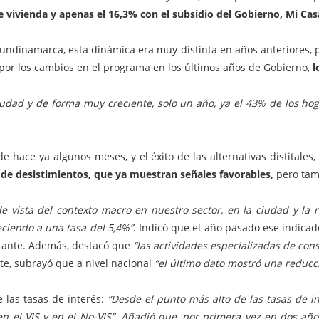
e vivienda y apenas el 16,3% con el subsidio del Gobierno, Mi Cas
undinamarca, esta dinámica era muy distinta en años anteriores, 
 por los cambios en el programa en los últimos años de Gobierno,
l
ciudad y de forma muy creciente, solo un año, ya el 43% de los ho
 hace ya algunos meses, y el éxito de las alternativas distitales
n de desistimientos, que ya muestran señales favorables,
pero tam
 vista del contexto macro en nuestro sector, en la ciudad y la 
eciendo a una tasa del 5,4%”
. Indicó que el año pasado ese indicad
rtante. Además, destacó que
“las actividades especializadas de cons
te, subrayó que a nivel nacional
“el último dato mostró una reducc
e las tasas de interés:
“Desde el punto más alto de las tasas de in
n el VIS y en el No-VIS”. Añadió que, por primera vez en dos años