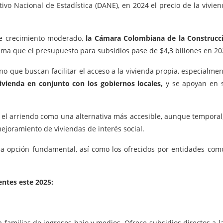
vo Nacional de Estadística (DANE),
en 2024 el precio de la vivi
de crecimiento moderado,
la Cámara Colombiana de la Construcci
ima que el presupuesto para subsidios pase de $4,3 billones en 202
o que buscan facilitar el acceso a la vivienda propia, especialme
vienda en conjunto con los gobiernos locales,
y se apoyan en s
el arriendo como una alternativa más accesible, aunque temporal
mejoramiento de viviendas de interés social.
a opción fundamental, así como los ofrecidos por entidades como 
entes este 2025:
 familias de ingresos bajo y medios. Ofrece subsidios directos a la