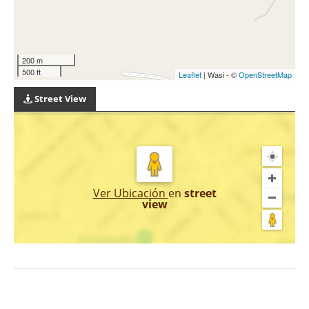
200 m
500 ft
Leaflet
| Wasi - ©
OpenStreetMap
Street View
Ver Ubicación
en
street
view