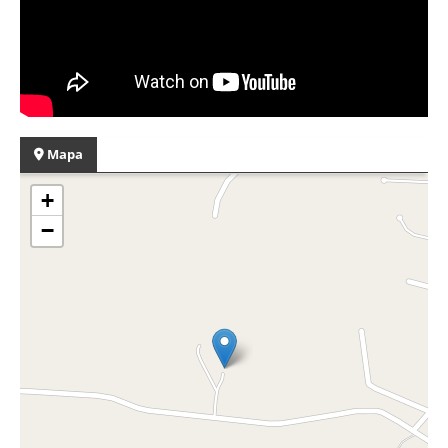
Mapa
+
−