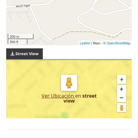
200 m
500 ft
Leaflet
| Wasi - ©
OpenStreetMap
Street View
Ver Ubicación
en
street
view