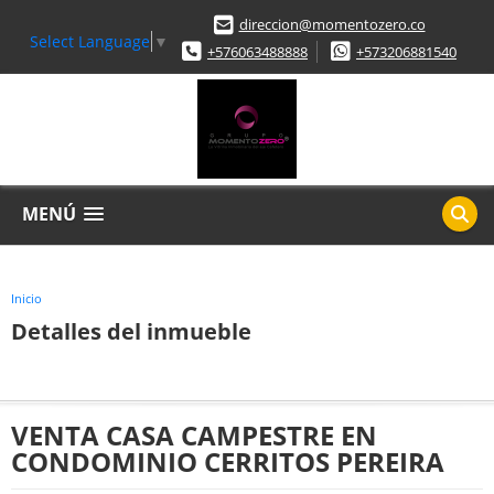
direccion@momentozero.co
Select Language
▼
+576063488888
+573206881540
MENÚ
Inicio
Detalles del inmueble
VENTA CASA CAMPESTRE EN
CONDOMINIO CERRITOS PEREIRA