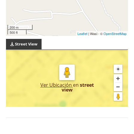
200 m
500 ft
Leaflet
| Wasi - ©
OpenStreetMap
Street View
Ver Ubicación
en
street
view