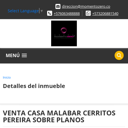
direccion@momentozero.co
Select Language
▼
+576063488888
+573206881540
MENÚ
Inicio
Detalles del inmueble
VENTA CASA MALABAR CERRITOS
PEREIRA SOBRE PLANOS