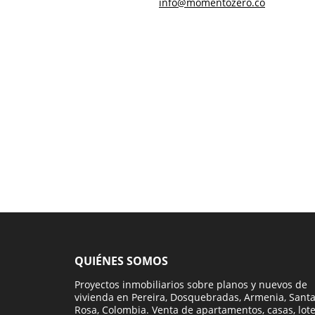
info@momentozero.co
QUIÉNES SOMOS
Proyectos inmobiliarios sobre planos y nuevos de
vivienda en Pereira, Dosquebradas, Armenia, Sant
Rosa, Colombia. Venta de apartamentos, casas, lot