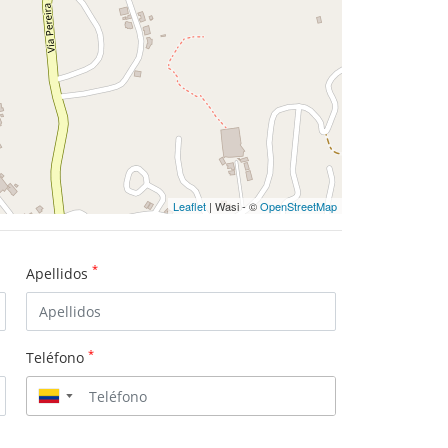
Leaflet
| Wasi - ©
OpenStreetMap
*
Apellidos
*
Teléfono
▼