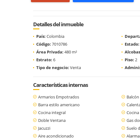
Detalles del inmueble
País:
Colombia
Depart
Código:
7010786
Estado:
Área Privada:
480 m²
Alcobas
Estrato:
6
Piso:
2
Tipo de negocio:
Venta
Adminis
Características internas
Armarios Empotrados
Balcón
Barra estilo americano
Calent
Cocina integral
Cocina
Doble Ventana
Gas dom
Jacuzzi
Suelo 
Aire acondicionado
Alarma