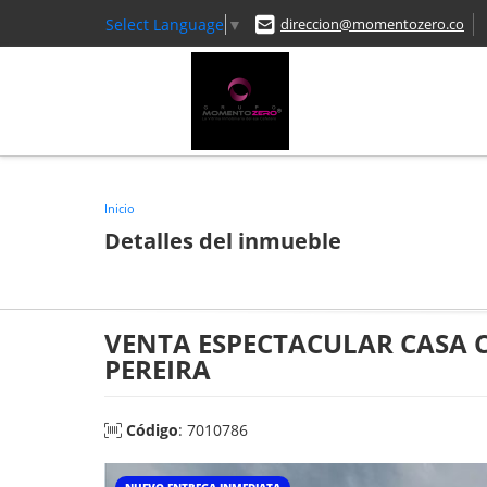
Select Language
▼
direccion@momentozero.co
Inicio
Detalles del inmueble
VENTA ESPECTACULAR CASA
PEREIRA
Código
: 7010786
NUEVO ENTREGA INMEDIATA