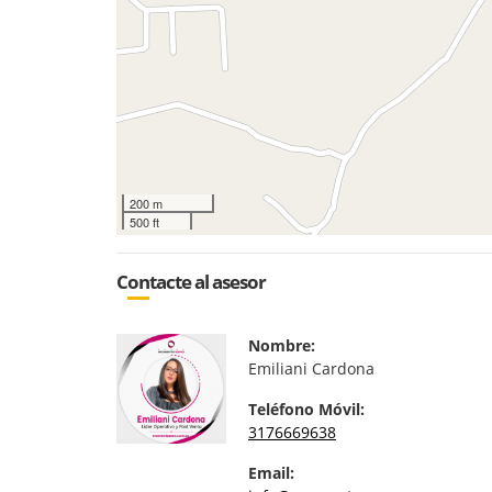
200 m
500 ft
Contacte al asesor
Nombre:
Emiliani Cardona
Teléfono Móvil:
3176669638
Email: