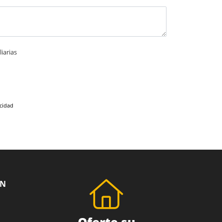
iarias
acidad
ÓN
Oferte su