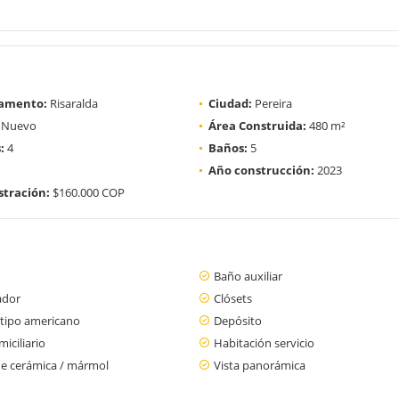
amento:
Risaralda
Ciudad:
Pereira
Nuevo
Área Construida:
480 m²
:
4
Baños:
5
Año construcción:
2023
tración:
$160.000 COP
Baño auxiliar
ador
Clósets
 tipo americano
Depósito
iciliario
Habitación servicio
de cerámica / mármol
Vista panorámica