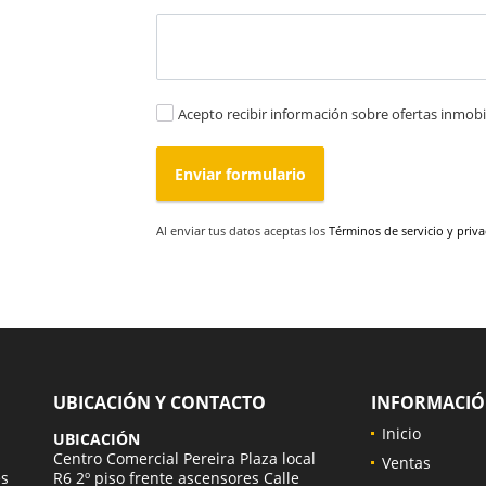
Acepto recibir información sobre ofertas inmobil
Enviar formulario
Al enviar tus datos aceptas los
Términos de servicio y priv
UBICACIÓN Y CONTACTO
INFORMACI
Inicio
UBICACIÓN
a
Centro Comercial Pereira Plaza local
Ventas
es
R6 2º piso frente ascensores Calle