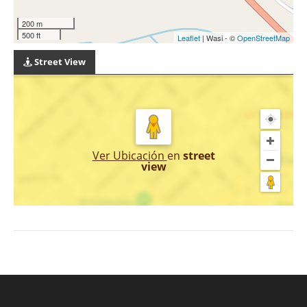
200 m
500 ft
Leaflet
| Wasi - ©
OpenStreetMap
Street View
Ver Ubicación
en
street
view