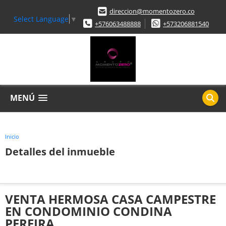
direccion@momentozero.co
Select Language
▼
+576063488888
+573206881540
MENÚ
Inicio
Detalles del inmueble
VENTA HERMOSA CASA CAMPESTRE
EN CONDOMINIO CONDINA
PEREIRA