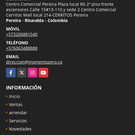
Centro Comercial Pereira Plaza local R6 2º piso frente
ascensores Calle 15#13-110 y sede 2 Centro Comercial
Cerritos Mall local 214-CERRITOS Pereira
Pereira - Risaralda - Colombia
MÓVIL
+573206881540
TELÉFONO
+576063488888
EMAIL
direccion@momentozero.co
Facebook
X
Instagram
YouTube
INFORMACIÓN
Inicio
Ventas
arrendar
Servicios
Novedades