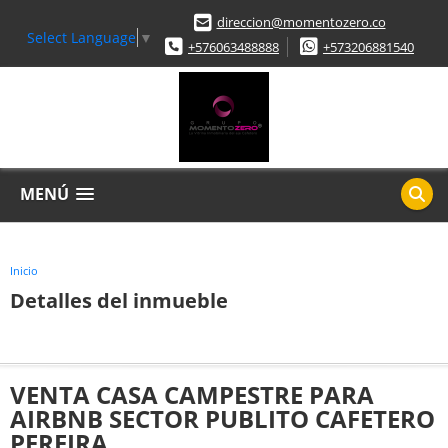
direccion@momentozero.co
Select Language
▼
+576063488888
+573206881540
MENÚ
Inicio
Detalles del inmueble
VENTA CASA CAMPESTRE PARA
AIRBNB SECTOR PUBLITO CAFETERO
PEREIRA