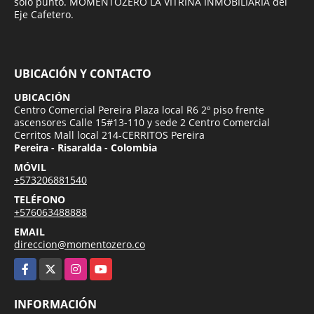
solo punto. MOMENTOZERO LA VITRINA INMOBILIARIA del
Eje Cafetero.
UBICACIÓN Y CONTACTO
UBICACIÓN
Centro Comercial Pereira Plaza local R6 2º piso frente
ascensores Calle 15#13-110 y sede 2 Centro Comercial
Cerritos Mall local 214-CERRITOS Pereira
Pereira - Risaralda - Colombia
MÓVIL
+573206881540
TELÉFONO
+576063488888
EMAIL
direccion@momentozero.co
Facebook
X
Instagram
YouTube
INFORMACIÓN