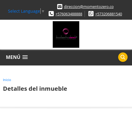
direccion@momentozero.co
Select Language
▼
+576063488888
+573206881540
MENÚ
Inicio
Detalles del inmueble