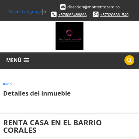
direccion@momentozero.co
Select Language
▼
+576063488888
+573206881540
MENÚ
Inicio
Detalles del inmueble
RENTA CASA EN EL BARRIO
CORALES