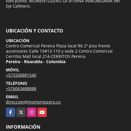
solo punto. MOMENTOZERO LA VITRINA INMOBILIARIA del
Eje Cafetero.
UBICACIÓN Y CONTACTO
UBICACIÓN
Centro Comercial Pereira Plaza local R6 2º piso frente
ascensores Calle 15#13-110 y sede 2 Centro Comercial
Cerritos Mall local 214-CERRITOS Pereira
Pereira - Risaralda - Colombia
MÓVIL
+573206881540
TELÉFONO
+576063488888
EMAIL
direccion@momentozero.co
Facebook
X
Instagram
YouTube
INFORMACIÓN