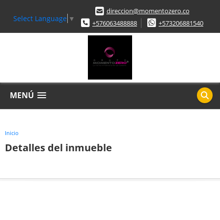
direccion@momentozero.co
Select Language
▼
+576063488888
+573206881540
MENÚ
Inicio
Detalles del inmueble