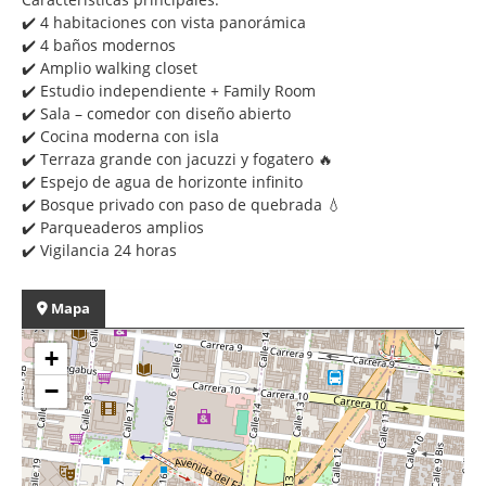
✔️ 4 habitaciones con vista panorámica
✔️ 4 baños modernos
✔️ Amplio walking closet
✔️ Estudio independiente + Family Room
✔️ Sala – comedor con diseño abierto
✔️ Cocina moderna con isla
✔️ Terraza grande con jacuzzi y fogatero 🔥
✔️ Espejo de agua de horizonte infinito
✔️ Bosque privado con paso de quebrada 💧
✔️ Parqueaderos amplios
✔️ Vigilancia 24 horas
Mapa
+
−