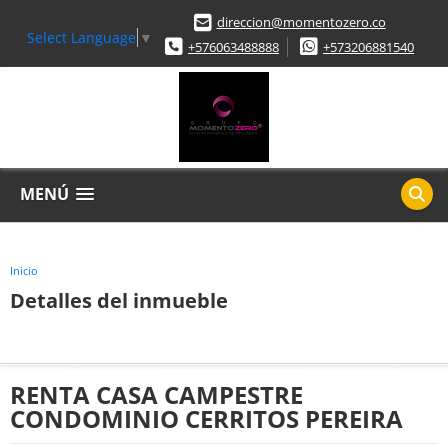
direccion@momentozero.co
Select Language
▼
+576063488888
+573206881540
MENÚ
Inicio
Detalles del inmueble
RENTA CASA CAMPESTRE
CONDOMINIO CERRITOS PEREIRA