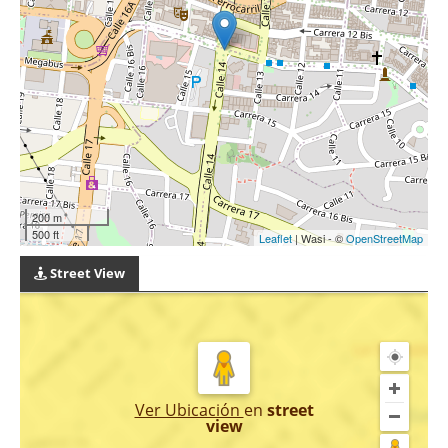
200 m
500 ft
Leaflet
| Wasi - ©
OpenStreetMap
Street View
Ver Ubicación
en
street
view