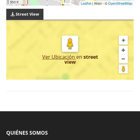
500 ft
Leaflet
| Wasi - ©
OpenStreetMap
Street View
Ver Ubicación
en
street
view
QUIÉNES SOMOS