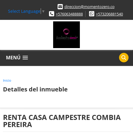
direccion@momentozero.co
Select Language
▼
+576063488888
+573206881540
MENÚ
Inicio
Detalles del inmueble
RENTA CASA CAMPESTRE COMBIA
PEREIRA