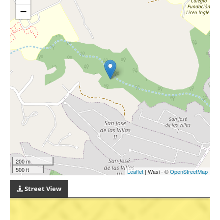
−
200 m
500 ft
Leaflet
| Wasi - ©
OpenStreetMap
Street View