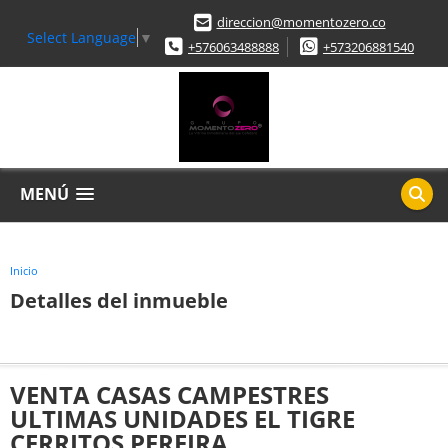
direccion@momentozero.co
Select Language
▼
+576063488888
+573206881540
MENÚ
Inicio
Detalles del inmueble
VENTA CASAS CAMPESTRES
ULTIMAS UNIDADES EL TIGRE
CERRITOS PEREIRA