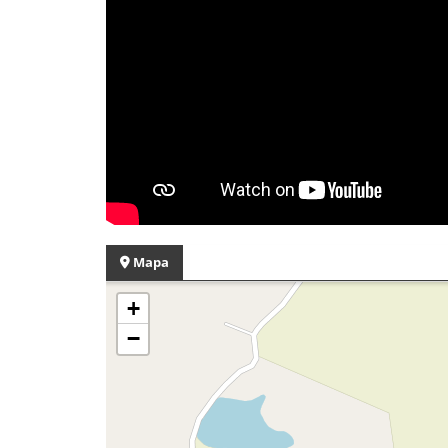
Mapa
+
−