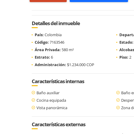
Detalles del inmueble
País:
Colombia
Depart
Código:
7163546
Estado:
Área Privada:
580 m²
Alcobas
Estrato:
6
Piso:
2
Administración:
$1.234.000 COP
Características internas
Baño auxiliar
Baño en
Cocina equipada
Despe
Vista panorámica
Zona d
Características externas