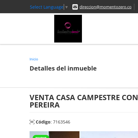
Select Language
▼
direccion@momentozero.co
Inicio
Detalles del inmueble
VENTA CASA CAMPESTRE CON
PEREIRA
Código
: 7163546
NUEVO