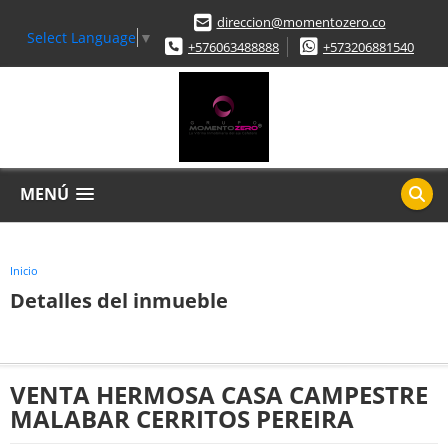
direccion@momentozero.co
Select Language
▼
+576063488888
+573206881540
MENÚ
Inicio
Detalles del inmueble
VENTA HERMOSA CASA CAMPESTRE
MALABAR CERRITOS PEREIRA