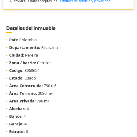
Al enviar tus datos aceptas los
Términos de servicio y privacidad
Detalles del inmueble
País:
Colombia
Departamento:
Risaralda
Ciudad:
Pereira
Zona / barrio:
Cerritos
Código:
8068654
Estado:
Usado
Área Construida:
790 m²
Área Terreno:
2080 m²
Área Privada:
790 m²
Alcobas:
4
Baños:
4
Garaje:
4
Estrato:
6