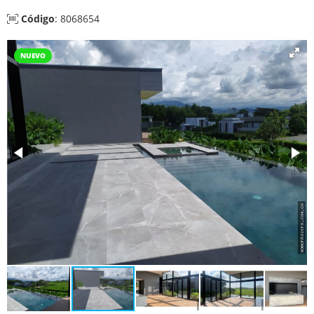
Código
: 8068654
NUEVO