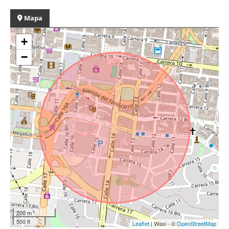
Mapa
+
−
200 m
500 ft
Leaflet
| Wasi - ©
OpenStreetMap