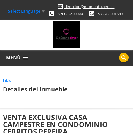
direccion@momentozero.co
Select Language
▼
+576063488888
+573206881540
MENÚ
Inicio
Detalles del inmueble
VENTA EXCLUSIVA CASA
CAMPESTRE EN CONDOMINIO
CERRITOS PEREIRA