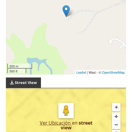
200 m
500 ft
Leaflet
| Wasi - ©
OpenStreetMap
Street View
Ver Ubicación
en
street
view