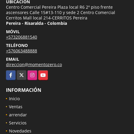
UBICACIÓN
Centro Comercial Pereira Plaza local R6 2º piso frente
ascensores Calle 15#13-110 y sede 2 Centro Comercial
Cerritos Mall local 214-CERRITOS Pereira
Pereira - Risaralda - Colombia
MÓVIL
+573206881540
TELÉFONO
+576063488888
EMAIL
direccion@momentozero.co
Facebook
X
Instagram
YouTube
INFORMACIÓN
Inicio
Ventas
arrendar
Servicios
Novedades