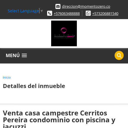
direccion@momentozero.co
Select Language
▼
+576063488888
+573206881540
MENÚ
Inicio
Detalles del inmueble
Venta casa campestre Cerritos
Pereira condominio con piscina y
jacuzzi