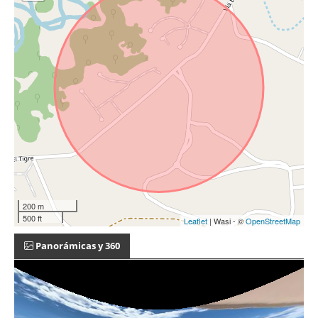
200 m
500 ft
Leaflet
| Wasi - ©
OpenStreetMap
Panorámicas y 360