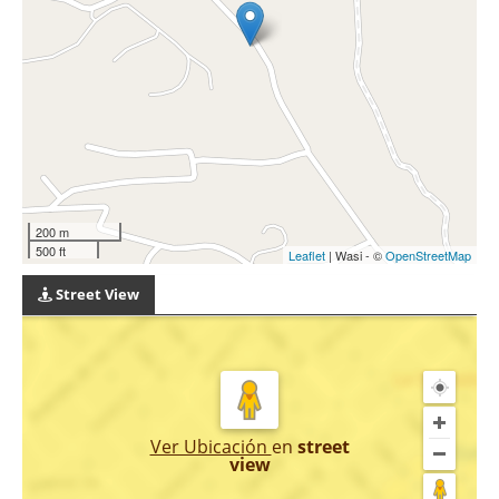
200 m
500 ft
Leaflet
| Wasi - ©
OpenStreetMap
Street View
Ver Ubicación
en
street
view