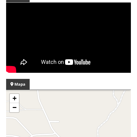
Mapa
+
−