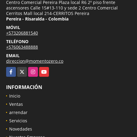
Centro Comercial Pereira Plaza local R6 2º piso frente
ascensores Calle 15#13-110 y sede 2 Centro Comercial
Cerritos Mall local 214-CERRITOS Pereira
Pereira - Risaralda - Colombia
MÓVIL
+573206881540
TELÉFONO
+576063488888
EMAIL
direccion@momentozero.co
Facebook
X
Instagram
YouTube
INFORMACIÓN
Inicio
Ventas
arrendar
Servicios
Novedades