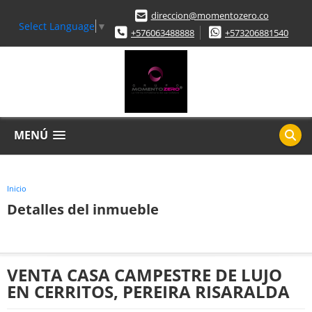
direccion@momentozero.co
Select Language
▼
+576063488888
+573206881540
MENÚ
Inicio
Detalles del inmueble
VENTA CASA CAMPESTRE DE LUJO
EN CERRITOS, PEREIRA RISARALDA