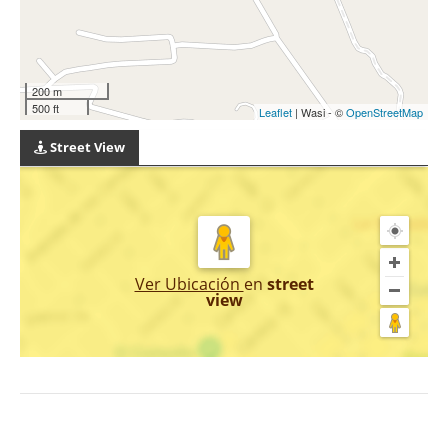
200 m
500 ft
Leaflet
| Wasi - ©
OpenStreetMap
Street View
Ver Ubicación
en
street
view