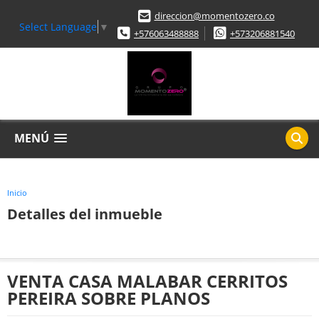
direccion@momentozero.co
Select Language
▼
+576063488888
+573206881540
MENÚ
Inicio
Detalles del inmueble
VENTA CASA MALABAR CERRITOS
PEREIRA SOBRE PLANOS