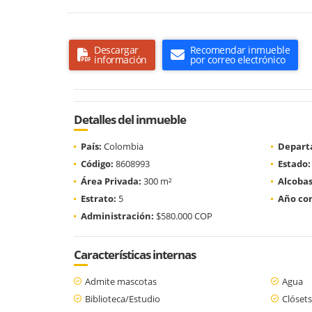
Descargar
Recomendar inmueble
información
por correo electrónico
Detalles del inmueble
País:
Colombia
Depart
Código:
8608993
Estado:
Área Privada:
300 m²
Alcobas
Estrato:
5
Año con
Administración:
$580.000 COP
Características internas
Admite mascotas
Agua
Biblioteca/Estudio
Clósets