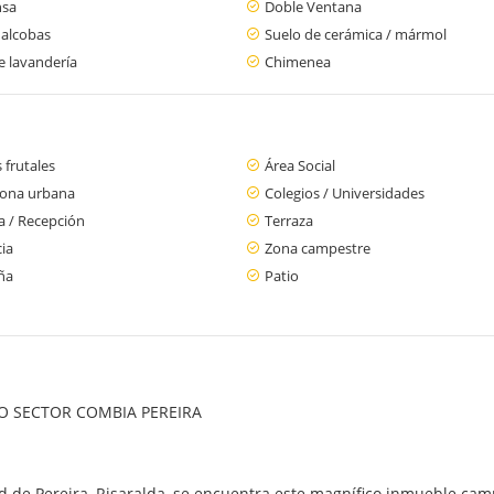
nsa
Doble Ventana
 alcobas
Suelo de cerámica / mármol
e lavandería
Chimenea
 frutales
Área Social
zona urbana
Colegios / Universidades
a / Recepción
Terraza
cia
Zona campestre
ña
Patio
O SECTOR COMBIA PEREIRA
d de Pereira, Risaralda, se encuentra este magnífico inmueble cam