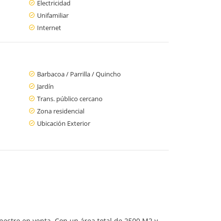
Electricidad
Unifamiliar
Internet
Barbacoa / Parrilla / Quincho
Jardín
Trans. público cercano
Zona residencial
Ubicación Exterior
pestre en venta. Con un área total de 2500 M2 y