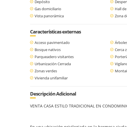
Depósito
Despe
Gas domiciliario
Hall de
Vista panorámica
Zona d
Características externas
Acceso pavimentado
Árboles
Bosque nativos
Cerca 
Parqueadero visitantes
Porterí
Urbanización Cerrada
Vigilan
Zonas verdes
Monta
Vivienda unifamiliar
Descripción Adicional
VENTA CASA ESTILO TRADICIONAL EN CONDOMINI
En una ubicación privilegiada en la hermosa ciuda