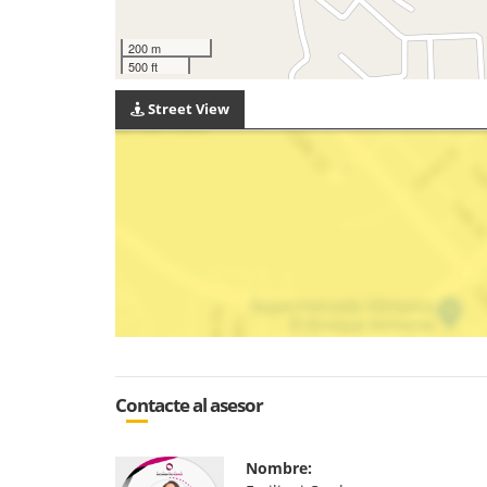
200 m
500 ft
Street View
Contacte al asesor
Nombre: