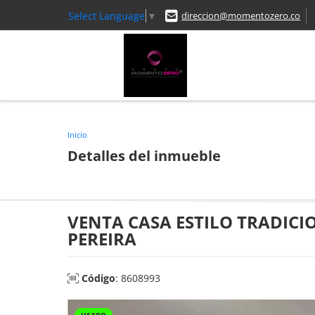
Select Language
▼
direccion@momentozero.co
Inicio
Detalles del inmueble
VENTA CASA ESTILO TRADIC
PEREIRA
Código
: 8608993
USADO