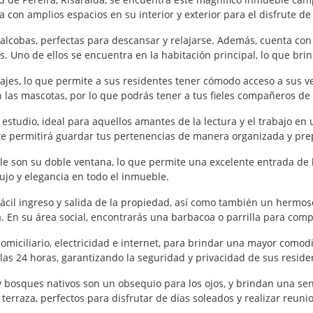
on amplios espacios en su interior y exterior para el disfrute de 
 alcobas, perfectas para descansar y relajarse. Además, cuenta co
. Uno de ellos se encuentra en la habitación principal, lo que br
ajes, lo que permite a sus residentes tener cómodo acceso a sus 
 las mascotas, por lo que podrás tener a tus fieles compañeros de 
o estudio, ideal para aquellos amantes de la lectura y el trabajo e
 te permitirá guardar tus pertenencias de manera organizada y pre
e son su doble ventana, lo que permite una excelente entrada de lu
jo y elegancia en todo el inmueble.
il ingreso y salida de la propiedad, así como también un hermoso 
eza. En su área social, encontrarás una barbacoa o parrilla para co
domiciliario, electricidad e internet, para brindar una mayor como
 las 24 horas, garantizando la seguridad y privacidad de sus reside
bosques nativos son un obsequio para los ojos, y brindan una sen
terraza, perfectos para disfrutar de días soleados y realizar reunio