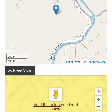
200 m
500 ft
Leaflet
| Wasi - ©
OpenStreetMap
Street View
Ver Ubicación
en
street
view