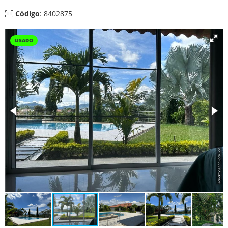
Código
: 8402875
USADO