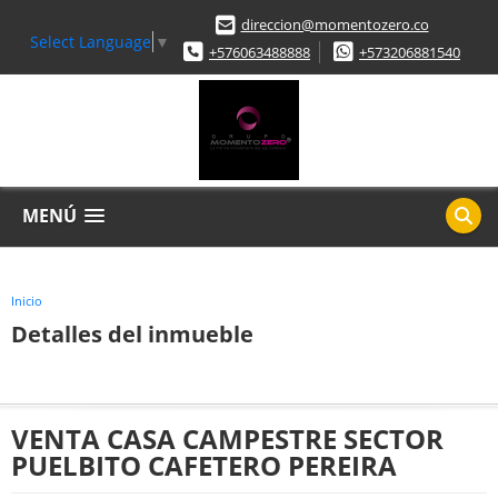
direccion@momentozero.co
Select Language
▼
+576063488888
+573206881540
MENÚ
Inicio
Detalles del inmueble
VENTA CASA CAMPESTRE SECTOR
PUELBITO CAFETERO PEREIRA