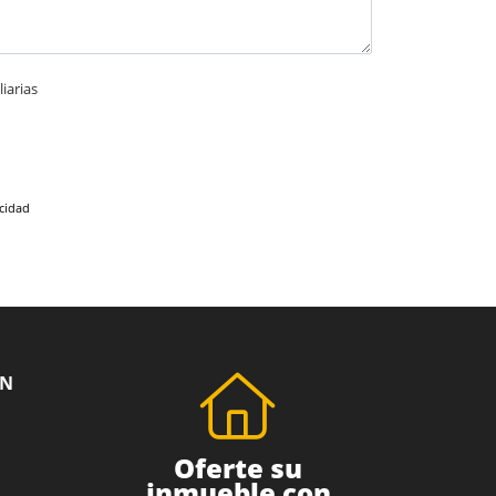
iarias
acidad
ÓN
Oferte su
inmueble con