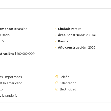
amento:
Risaralda
Ciudad:
Pereira
Usado
Área Construida:
280 m²
:
5
Baños:
5
Año construcción:
2005
tración:
$400.000 COP
os Empotrados
Balcón
stilo americano
Calentador
to
Electricidad
e lavandería