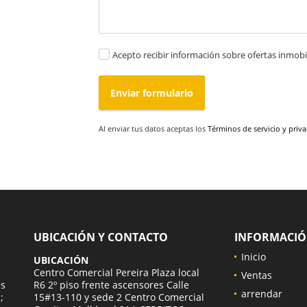
Acepto recibir información sobre ofertas inmobil
Enviar formulario
Al enviar tus datos aceptas los
Términos de servicio y priv
UBICACIÓN Y CONTACTO
INFORMACI
Inicio
UBICACIÓN
a
Centro Comercial Pereira Plaza local
Ventas
es
R6 2º piso frente ascensores Calle
arrendar
;
15#13-110 y sede 2 Centro Comercial