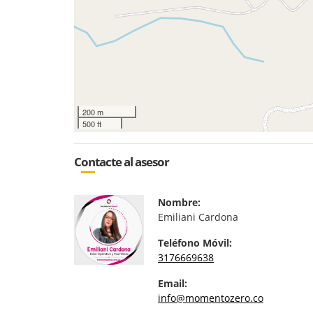
200 m
500 ft
Contacte al asesor
Nombre:
Emiliani Cardona
Teléfono Móvil:
3176669638
Email:
info@momentozero.co