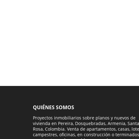
QUIÉNES SOMOS
Proyectos inmobiliarios sobre planos y nuevos de
vivienda en Pereira, Dosquebradas, Armenia, Sant
Rosa, Colombia. Venta de apartamentos, casas, lot
campestres, oficinas, en construcción o terminados