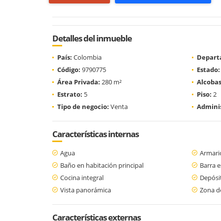
Detalles del inmueble
País:
Colombia
Depart
Código:
9790775
Estado:
Área Privada:
280 m²
Alcobas
Estrato:
5
Piso:
2
Tipo de negocio:
Venta
Adminis
Características internas
Agua
Armari
Baño en habitación principal
Barra e
Cocina integral
Depósi
Vista panorámica
Zona d
Características externas