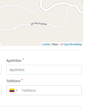
Leaflet
| Wasi - ©
OpenStreetMap
*
Apellidos
*
Teléfono
▼