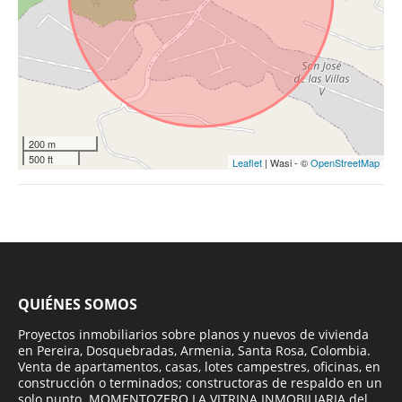
200 m
500 ft
Leaflet
| Wasi - ©
OpenStreetMap
QUIÉNES SOMOS
Proyectos inmobiliarios sobre planos y nuevos de vivienda
en Pereira, Dosquebradas, Armenia, Santa Rosa, Colombia.
Venta de apartamentos, casas, lotes campestres, oficinas, en
construcción o terminados; constructoras de respaldo en un
solo punto. MOMENTOZERO LA VITRINA INMOBILIARIA del