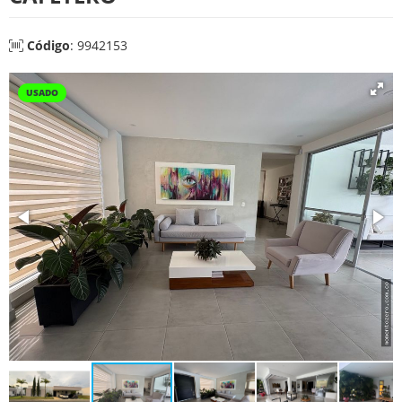
Código
: 9942153
USADO