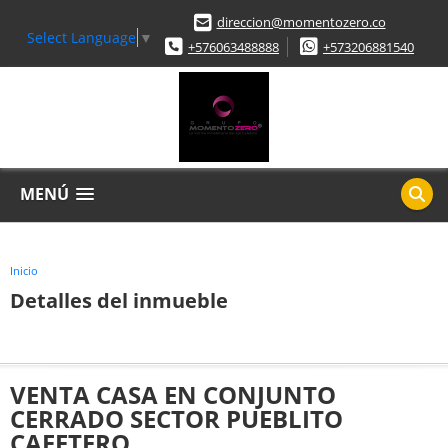
direccion@momentozero.co
Select Language
▼
+576063488888
+573206881540
MENÚ
Inicio
Detalles del inmueble
VENTA CASA EN CONJUNTO
CERRADO SECTOR PUEBLITO
CAFETERO