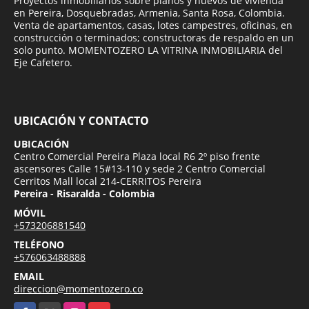
Proyectos inmobiliarios sobre planos y nuevos de vivienda
en Pereira, Dosquebradas, Armenia, Santa Rosa, Colombia.
Venta de apartamentos, casas, lotes campestres, oficinas, en
construcción o terminados; constructoras de respaldo en un
solo punto. MOMENTOZERO LA VITRINA INMOBILIARIA del
Eje Cafetero.
UBICACIÓN Y CONTACTO
UBICACIÓN
Centro Comercial Pereira Plaza local R6 2º piso frente
ascensores Calle 15#13-110 y sede 2 Centro Comercial
Cerritos Mall local 214-CERRITOS Pereira
Pereira - Risaralda - Colombia
MÓVIL
+573206881540
TELÉFONO
+576063488888
EMAIL
direccion@momentozero.co