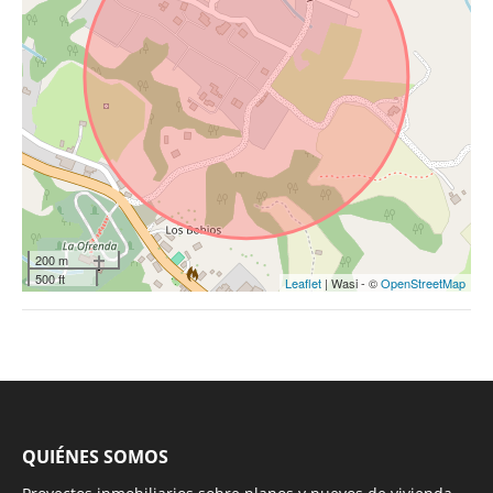
200 m
500 ft
Leaflet
| Wasi - ©
OpenStreetMap
QUIÉNES SOMOS