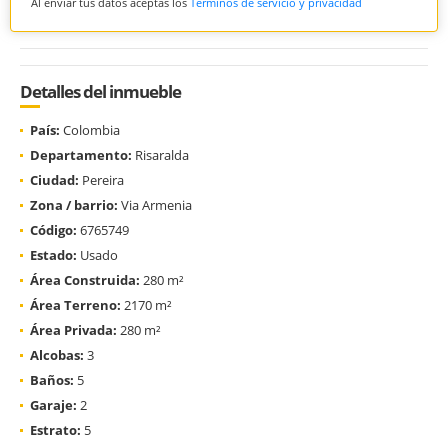
Al enviar tus datos aceptas los
Términos de servicio y privacidad
Detalles del inmueble
País:
Colombia
Departamento:
Risaralda
Ciudad:
Pereira
Zona / barrio:
Via Armenia
Código:
6765749
Estado:
Usado
Área Construida:
280 m²
Área Terreno:
2170 m²
Área Privada:
280 m²
Alcobas:
3
Baños:
5
Garaje:
2
Estrato:
5