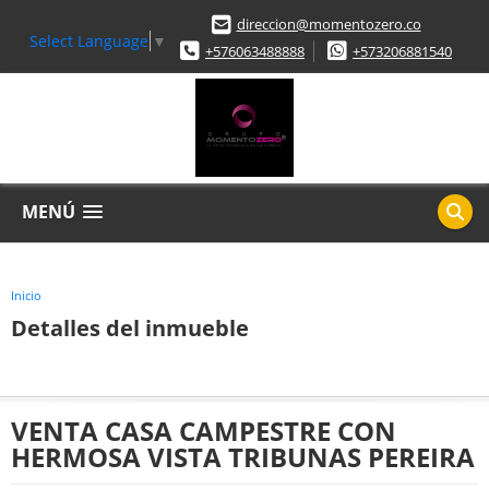
direccion@momentozero.co
Select Language
▼
+576063488888
+573206881540
MENÚ
Inicio
Detalles del inmueble
VENTA CASA CAMPESTRE CON
HERMOSA VISTA TRIBUNAS PEREIRA