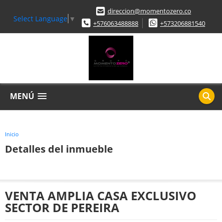
direccion@momentozero.co
Select Language
▼
+576063488888
+573206881540
MENÚ
Inicio
Detalles del inmueble
VENTA AMPLIA CASA EXCLUSIVO
SECTOR DE PEREIRA