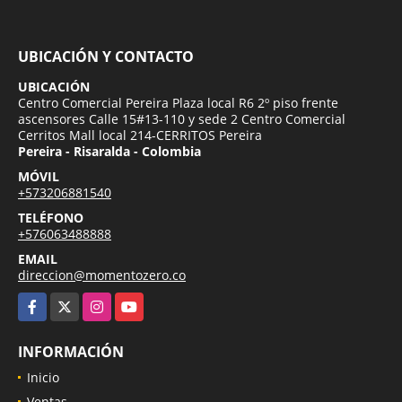
UBICACIÓN Y CONTACTO
UBICACIÓN
Centro Comercial Pereira Plaza local R6 2º piso frente
ascensores Calle 15#13-110 y sede 2 Centro Comercial
Cerritos Mall local 214-CERRITOS Pereira
Pereira - Risaralda - Colombia
MÓVIL
+573206881540
TELÉFONO
+576063488888
EMAIL
direccion@momentozero.co
Facebook
X
Instagram
YouTube
INFORMACIÓN
Inicio
Ventas