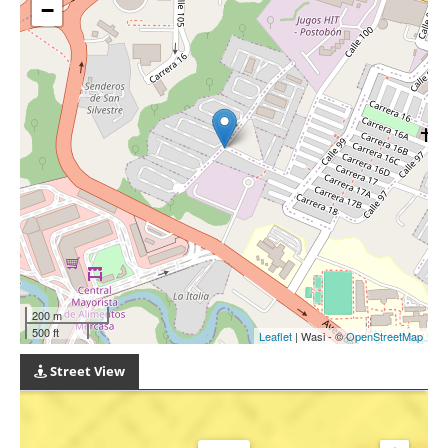
−
200 m
500 ft
Leaflet
| Wasi - ©
OpenStreetMap
Street View