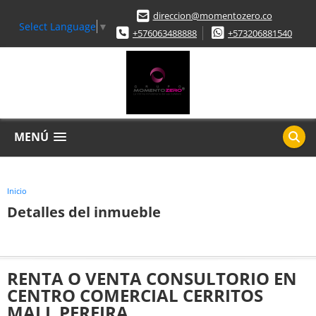
direccion@momentozero.co
Select Language
▼
+576063488888
+573206881540
MENÚ
Inicio
Detalles del inmueble
RENTA O VENTA CONSULTORIO EN
CENTRO COMERCIAL CERRITOS
MALL PEREIRA