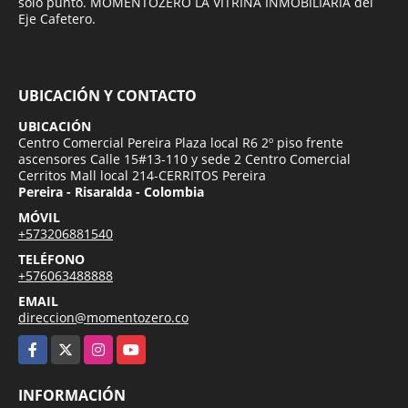
solo punto. MOMENTOZERO LA VITRINA INMOBILIARIA del
Eje Cafetero.
UBICACIÓN Y CONTACTO
UBICACIÓN
Centro Comercial Pereira Plaza local R6 2º piso frente
ascensores Calle 15#13-110 y sede 2 Centro Comercial
Cerritos Mall local 214-CERRITOS Pereira
Pereira - Risaralda - Colombia
MÓVIL
+573206881540
TELÉFONO
+576063488888
EMAIL
direccion@momentozero.co
Facebook
X
Instagram
YouTube
INFORMACIÓN