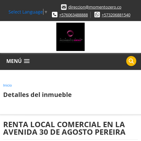
direccion@momentozero.co
Select Language
▼
+576063488888
+573206881540
MENÚ
Inicio
Detalles del inmueble
RENTA LOCAL COMERCIAL EN LA
AVENIDA 30 DE AGOSTO PEREIRA