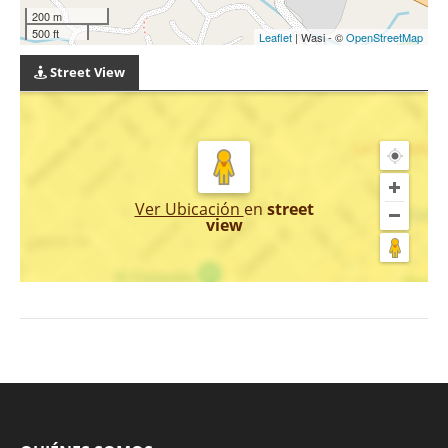
200 m
500 ft
Leaflet
| Wasi - ©
OpenStreetMap
Street View
Ver Ubicación
en
street
view