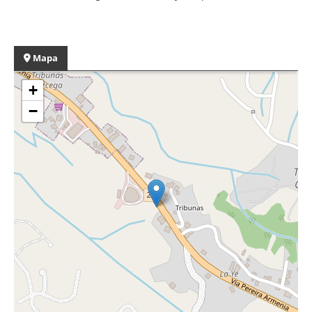
Mapa
+
−