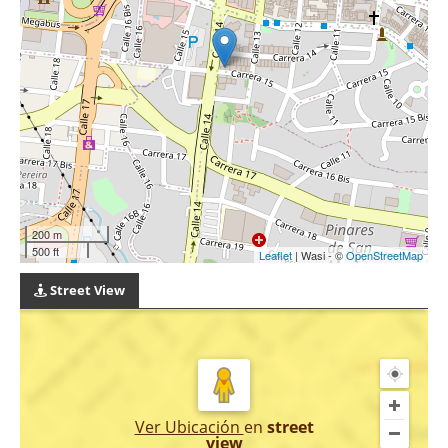
200 m
500 ft
Leaflet
| Wasi - ©
OpenStreetMap
Street View
Ver Ubicación
en
street
view