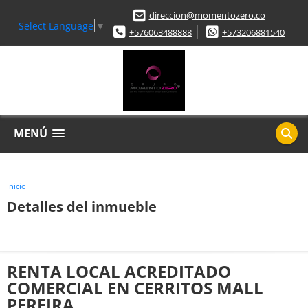
direccion@momentozero.co
Select Language
▼
+576063488888
+573206881540
MENÚ
Inicio
Detalles del inmueble
RENTA LOCAL ACREDITADO
COMERCIAL EN CERRITOS MALL
PEREIRA