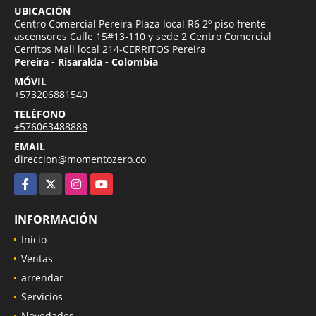
UBICACIÓN
Centro Comercial Pereira Plaza local R6 2º piso frente
ascensores Calle 15#13-110 y sede 2 Centro Comercial
Cerritos Mall local 214-CERRITOS Pereira
Pereira - Risaralda - Colombia
MÓVIL
+573206881540
TELÉFONO
+576063488888
EMAIL
direccion@momentozero.co
Facebook
X
Instagram
YouTube
INFORMACIÓN
Inicio
Ventas
arrendar
Servicios
Novedades