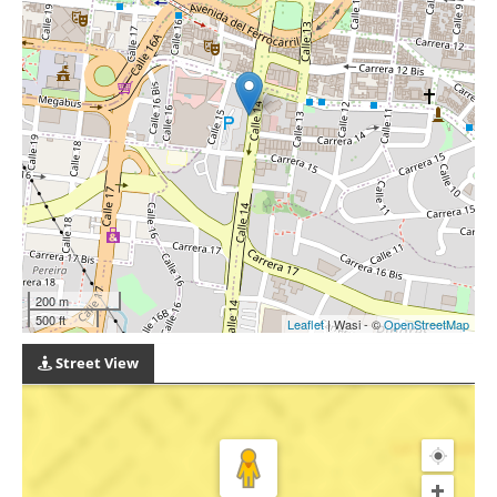
200 m
500 ft
Leaflet
| Wasi - ©
OpenStreetMap
Street View