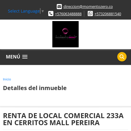
direccion@momentozero.co
Select Language
▼
+576063488888
+573206881540
MENÚ
Inicio
Detalles del inmueble
RENTA DE LOCAL COMERCIAL 233A
EN CERRITOS MALL PEREIRA