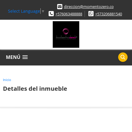
direccion@momentozero.co
Select Language
▼
+576063488888
+573206881540
MENÚ
Inicio
Detalles del inmueble