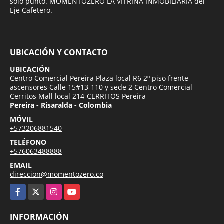
solo punto. MOMENTOZERO LA VITRINA INMOBILIARIA del
Eje Cafetero.
UBICACIÓN Y CONTACTO
UBICACIÓN
Centro Comercial Pereira Plaza local R6 2º piso frente
ascensores Calle 15#13-110 y sede 2 Centro Comercial
Cerritos Mall local 214-CERRITOS Pereira
Pereira - Risaralda - Colombia
MÓVIL
+573206881540
TELÉFONO
+576063488888
EMAIL
direccion@momentozero.co
Facebook
X
Instagram
YouTube
INFORMACIÓN