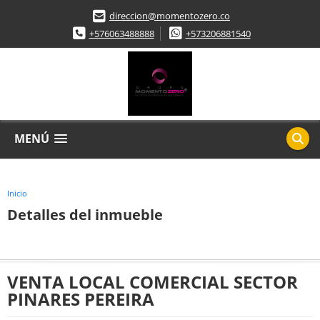
direccion@momentozero.co
+576063488888
+573206881540
MENÚ
Inicio
Detalles del inmueble
VENTA LOCAL COMERCIAL SECTOR
PINARES PEREIRA