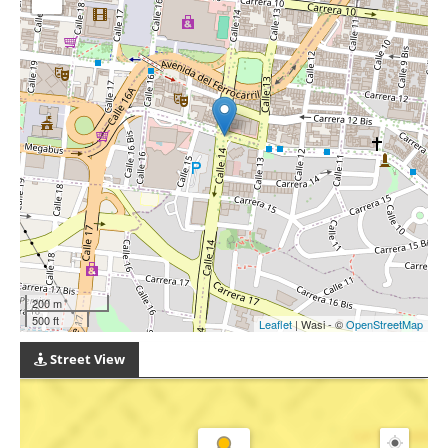
200 m
500 ft
Leaflet
| Wasi - ©
OpenStreetMap
Street View