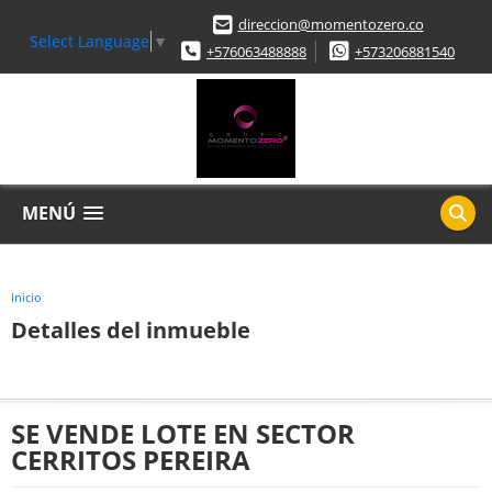
direccion@momentozero.co
Select Language
▼
+576063488888
+573206881540
MENÚ
Inicio
Detalles del inmueble
SE VENDE LOTE EN SECTOR
CERRITOS PEREIRA