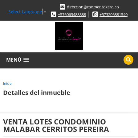
direccion@momentozero.co
Select Language
▼
+576063488888
+573206881540
MENÚ
Inicio
Detalles del inmueble
VENTA LOTES CONDOMINIO
MALABAR CERRITOS PEREIRA