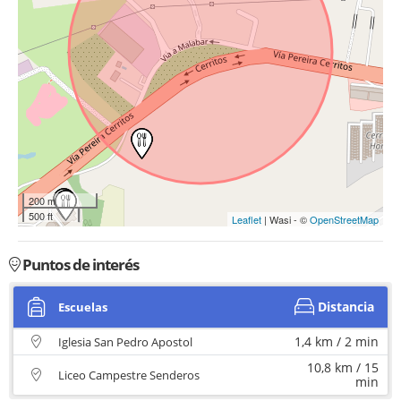
200 m
500 ft
Leaflet
| Wasi - ©
OpenStreetMap
Puntos de interés
Distancia
Escuelas
1,4 km / 2 min
Iglesia San Pedro Apostol
10,8 km / 15
Liceo Campestre Senderos
min