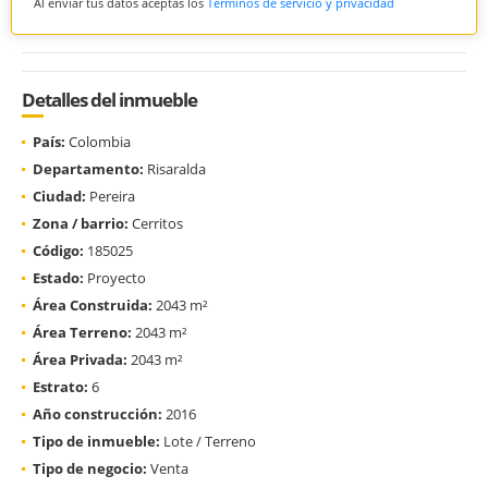
Al enviar tus datos aceptas los
Términos de servicio y privacidad
Detalles del inmueble
País:
Colombia
Departamento:
Risaralda
Ciudad:
Pereira
Zona / barrio:
Cerritos
Código:
185025
Estado:
Proyecto
Área Construida:
2043 m²
Área Terreno:
2043 m²
Área Privada:
2043 m²
Estrato:
6
Año construcción:
2016
Tipo de inmueble:
Lote / Terreno
Tipo de negocio:
Venta