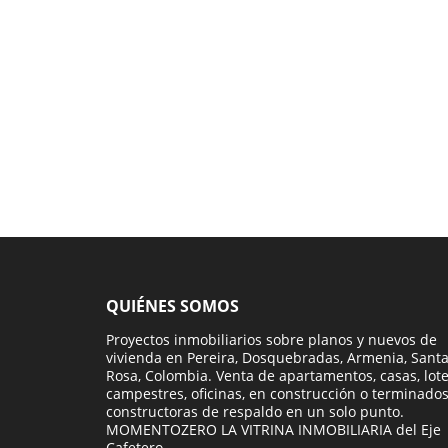
QUIÉNES SOMOS
Proyectos inmobiliarios sobre planos y nuevos de
vivienda en Pereira, Dosquebradas, Armenia, Sant
Rosa, Colombia. Venta de apartamentos, casas, lot
campestres, oficinas, en construcción o terminados
constructoras de respaldo en un solo punto.
MOMENTOZERO LA VITRINA INMOBILIARIA del Eje
Cafetero.