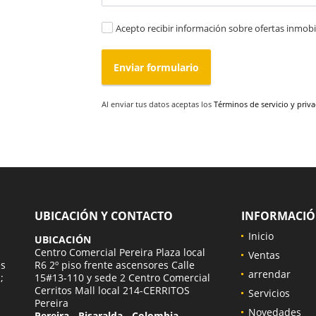
Acepto recibir información sobre ofertas inmobil
Enviar formulario
Al enviar tus datos aceptas los
Términos de servicio y priv
UBICACIÓN Y CONTACTO
INFORMACI
Inicio
UBICACIÓN
a
Centro Comercial Pereira Plaza local
Ventas
es
R6 2º piso frente ascensores Calle
arrendar
;
15#13-110 y sede 2 Centro Comercial
Cerritos Mall local 214-CERRITOS
Servicios
Pereira
Novedades
Pereira - Risaralda - Colombia