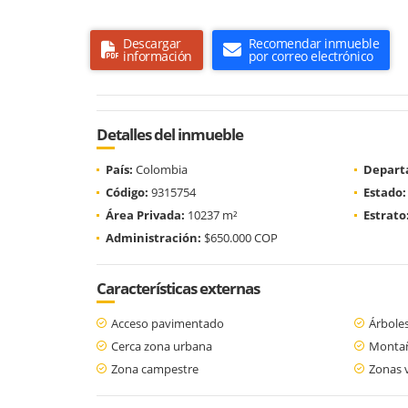
Descargar
Recomendar inmueble
información
por correo electrónico
Detalles del inmueble
País:
Colombia
Depart
Código:
9315754
Estado:
Área Privada:
10237 m²
Estrato
Administración:
$650.000 COP
Características externas
Acceso pavimentado
Árboles
Cerca zona urbana
Monta
Zona campestre
Zonas 