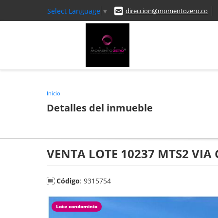
Select Language
▼
direccion@momentozero.co
Inicio
Detalles del inmueble
VENTA LOTE 10237 MTS2 VIA
Código
: 9315754
Lote condominio