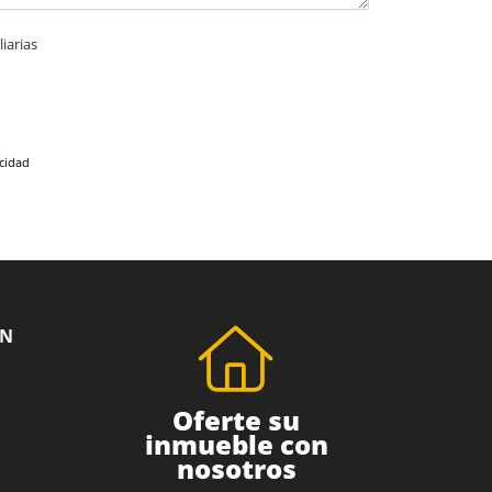
iarias
acidad
ÓN
Oferte su
inmueble con
nosotros