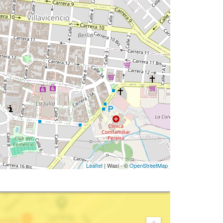
Leaflet
| Wasi - ©
OpenStreetMap