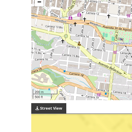
−
200 m
500 ft
Street View