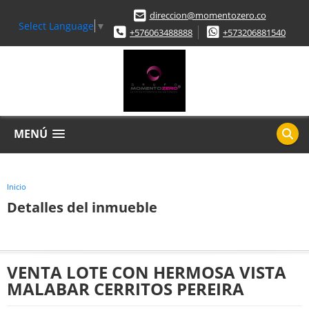
direccion@momentozero.co
Select Language
▼
+576063488888
+573206881540
MENÚ
Inicio
Detalles del inmueble
VENTA LOTE CON HERMOSA VISTA
MALABAR CERRITOS PEREIRA