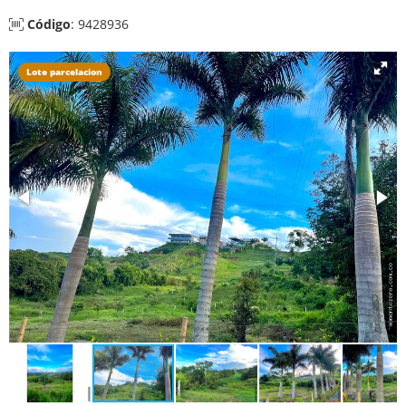
Código
: 9428936
Lote parcelacion