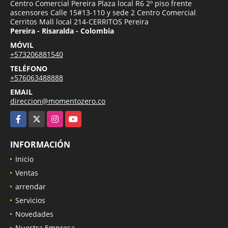
Centro Comercial Pereira Plaza local R6 2º piso frente
ascensores Calle 15#13-110 y sede 2 Centro Comercial
Cerritos Mall local 214-CERRITOS Pereira
Pereira - Risaralda - Colombia
MÓVIL
+573206881540
TELÉFONO
+576063488888
EMAIL
direccion@momentozero.co
Facebook
X
Instagram
YouTube
INFORMACIÓN
Inicio
Ventas
arrendar
Servicios
Novedades
Nuestra Empresa