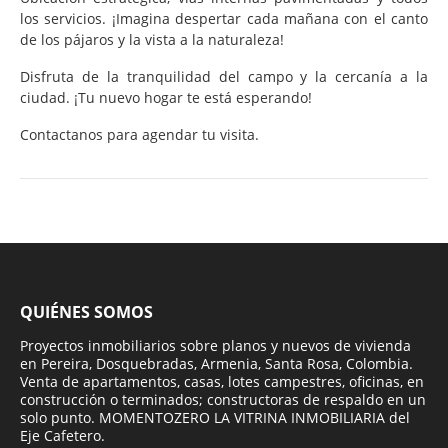
los servicios. ¡Imagina despertar cada mañana con el canto
de los pájaros y la vista a la naturaleza!
Disfruta de la tranquilidad del campo y la cercanía a la
ciudad. ¡Tu nuevo hogar te está esperando!
Contactanos para agendar tu visita.
QUIÉNES SOMOS
Proyectos inmobiliarios sobre planos y nuevos de vivienda
en Pereira, Dosquebradas, Armenia, Santa Rosa, Colombia.
Venta de apartamentos, casas, lotes campestres, oficinas, en
construcción o terminados; constructoras de respaldo en un
solo punto. MOMENTOZERO LA VITRINA INMOBILIARIA del
Eje Cafetero.