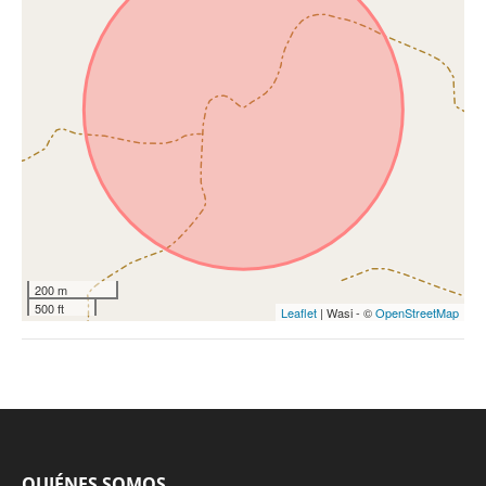
200 m
500 ft
Leaflet
| Wasi - ©
OpenStreetMap
QUIÉNES SOMOS