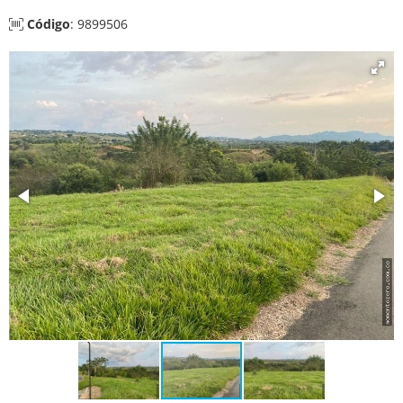
Código
: 9899506