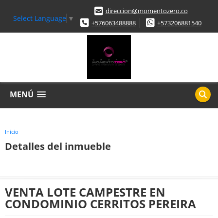
direccion@momentozero.co
Select Language
▼
+576063488888
+573206881540
MENÚ
Inicio
Detalles del inmueble
VENTA LOTE CAMPESTRE EN
CONDOMINIO CERRITOS PEREIRA