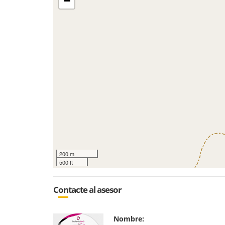
−
200 m
500 ft
Contacte al asesor
Nombre: