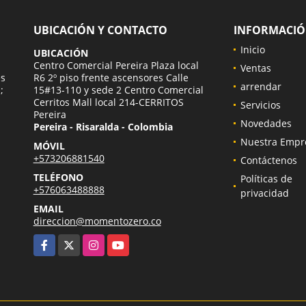
UBICACIÓN Y CONTACTO
INFORMACI
Inicio
UBICACIÓN
a
Centro Comercial Pereira Plaza local
Ventas
es
R6 2º piso frente ascensores Calle
arrendar
;
15#13-110 y sede 2 Centro Comercial
Cerritos Mall local 214-CERRITOS
Servicios
Pereira
Novedades
Pereira - Risaralda - Colombia
Nuestra Empr
MÓVIL
+573206881540
Contáctenos
TELÉFONO
Políticas de
+576063488888
privacidad
EMAIL
direccion@momentozero.co
Facebook
X
Instagram
YouTube