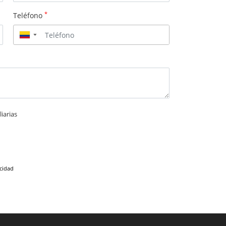
*
Teléfono
▼
iarias
acidad