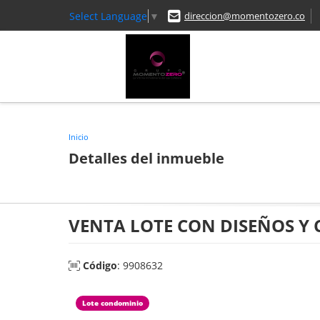
Select Language
▼
direccion@momentozero.co
Inicio
Detalles del inmueble
VENTA LOTE CON DISEÑOS Y 
Código
: 9908632
Lote condominio