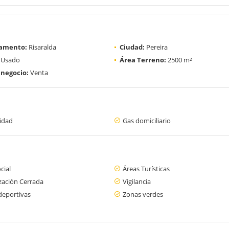
amento:
Risaralda
Ciudad:
Pereira
Usado
Área Terreno:
2500 m²
 negocio:
Venta
cidad
Gas domiciliario
cial
Áreas Turísticas
zación Cerrada
Vigilancia
deportivas
Zonas verdes