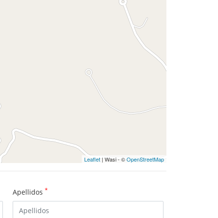
Leaflet
| Wasi - ©
OpenStreetMap
*
Apellidos