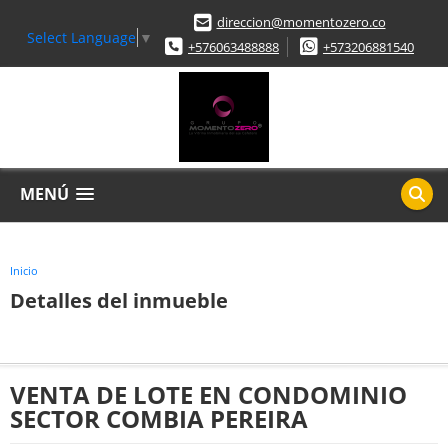
direccion@momentozero.co
Select Language
▼
+576063488888
+573206881540
MENÚ
Inicio
Detalles del inmueble
VENTA DE LOTE EN CONDOMINIO
SECTOR COMBIA PEREIRA