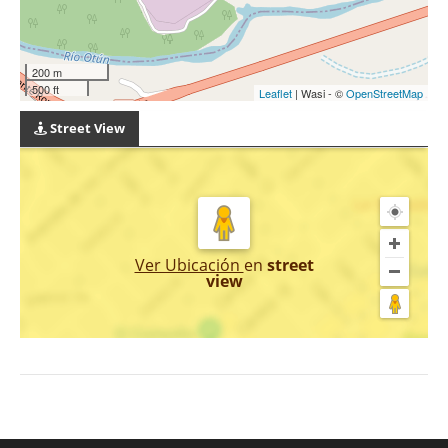
200 m
500 ft
Leaflet
| Wasi - ©
OpenStreetMap
Street View
Ver Ubicación
en
street
view