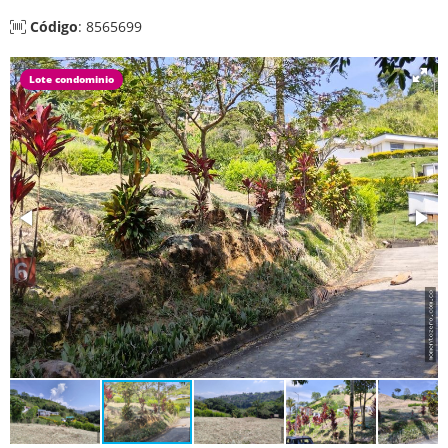
Código
: 8565699
Lote condominio