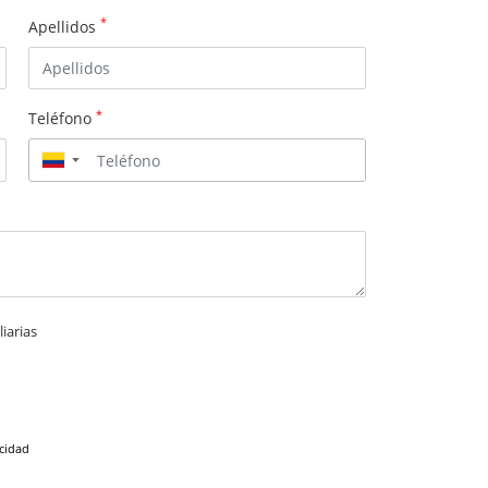
*
Apellidos
*
Teléfono
▼
iarias
acidad