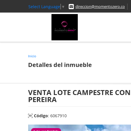
Select Language
▼
direccion@momentozero.co
Inicio
Detalles del inmueble
VENTA LOTE CAMPESTRE CON
PEREIRA
Código
: 6067910
Lote condominio