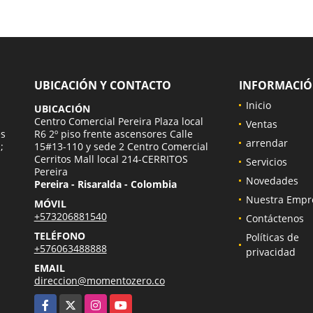
UBICACIÓN Y CONTACTO
INFORMACI
Inicio
UBICACIÓN
a
Centro Comercial Pereira Plaza local
Ventas
es
R6 2º piso frente ascensores Calle
arrendar
;
15#13-110 y sede 2 Centro Comercial
Cerritos Mall local 214-CERRITOS
Servicios
Pereira
Novedades
Pereira - Risaralda - Colombia
Nuestra Empr
MÓVIL
+573206881540
Contáctenos
TELÉFONO
Políticas de
+576063488888
privacidad
EMAIL
direccion@momentozero.co
Facebook
X
Instagram
YouTube