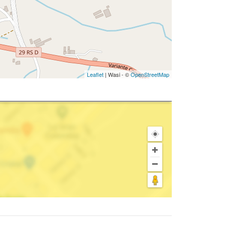
Leaflet
| Wasi - ©
OpenStreetMap