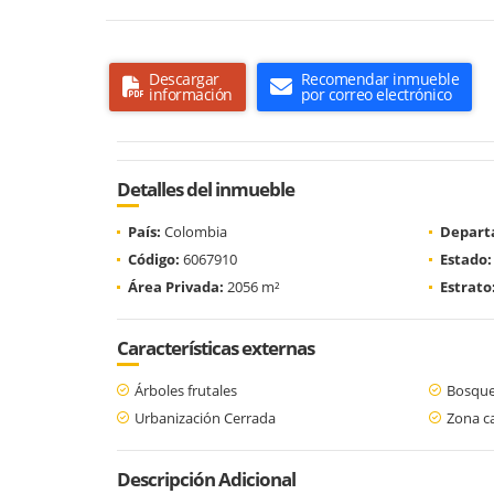
Descargar
Recomendar inmueble
información
por correo electrónico
Detalles del inmueble
País:
Colombia
Depart
Código:
6067910
Estado:
Área Privada:
2056 m²
Estrato
Características externas
Árboles frutales
Bosque
Urbanización Cerrada
Zona c
Descripción Adicional