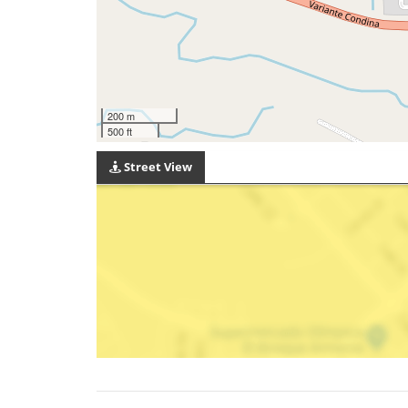
200 m
500 ft
Street View