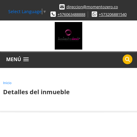
direccion@momentozero.co
Select Language
▼
+576063488888
+573206881540
MENÚ
Inicio
Detalles del inmueble