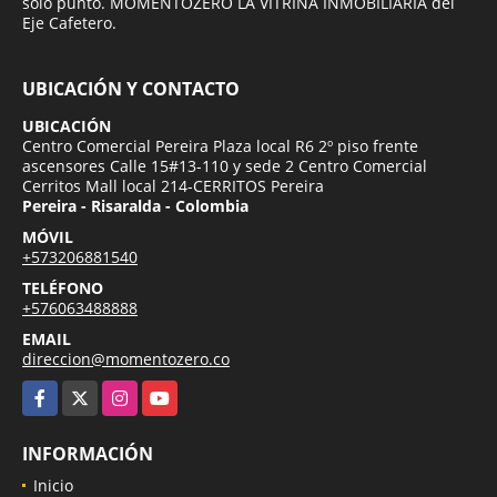
solo punto. MOMENTOZERO LA VITRINA INMOBILIARIA del
Eje Cafetero.
UBICACIÓN Y CONTACTO
UBICACIÓN
Centro Comercial Pereira Plaza local R6 2º piso frente
ascensores Calle 15#13-110 y sede 2 Centro Comercial
Cerritos Mall local 214-CERRITOS Pereira
Pereira - Risaralda - Colombia
MÓVIL
+573206881540
TELÉFONO
+576063488888
EMAIL
direccion@momentozero.co
Facebook
X
Instagram
YouTube
INFORMACIÓN