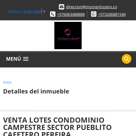
direccion@momentozero.co
Select Language
▼
+576063488888
+573206881540
MENÚ
Inicio
Detalles del inmueble
VENTA LOTES CONDOMINIO
CAMPESTRE SECTOR PUEBLITO
CAFETERO PEREIRA