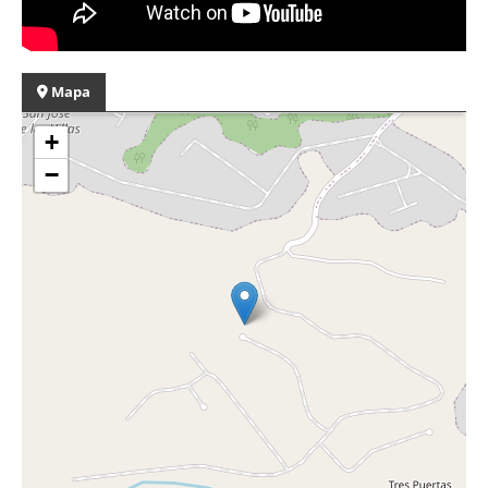
Mapa
+
−