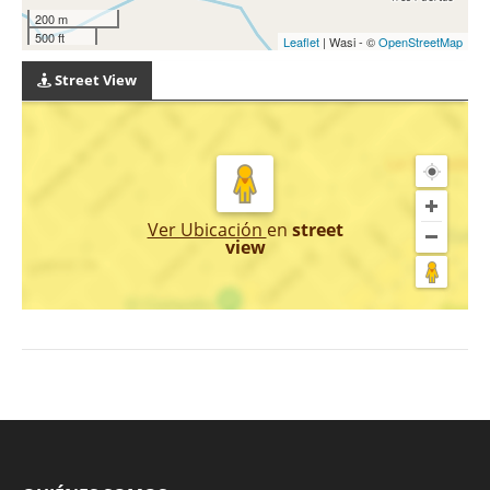
200 m
500 ft
Leaflet
| Wasi - ©
OpenStreetMap
Street View
Ver Ubicación
en
street
view