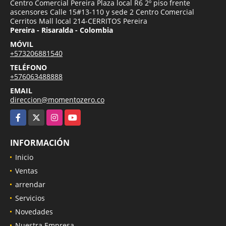
Centro Comercial Pereira Plaza local R6 2º piso frente
ascensores Calle 15#13-110 y sede 2 Centro Comercial
Cerritos Mall local 214-CERRITOS Pereira
Pereira - Risaralda - Colombia
MÓVIL
+573206881540
TELÉFONO
+576063488888
EMAIL
direccion@momentozero.co
Facebook
X
Instagram
YouTube
INFORMACIÓN
Inicio
Ventas
arrendar
Servicios
Novedades
Nuestra Empresa