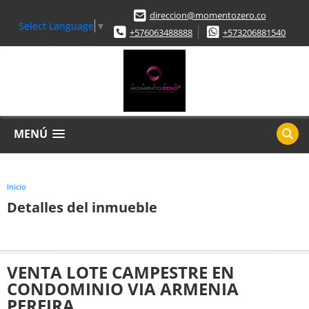
direccion@momentozero.co
Select Language
▼
+576063488888
+573206881540
MENÚ
Inicio
Detalles del inmueble
VENTA LOTE CAMPESTRE EN
CONDOMINIO VIA ARMENIA
PEREIRA