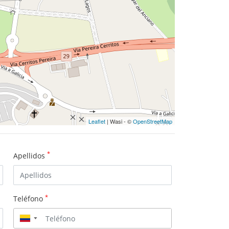
Leaflet
| Wasi - ©
OpenStreetMap
*
Apellidos
*
Teléfono
▼