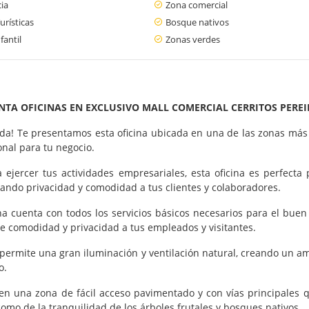
cia
Zona comercial
urísticas
Bosque nativos
fantil
Zonas verdes
NTA OFICINAS EN EXCLUSIVO MALL COMERCIAL CERRITOS PERE
lda! Te presentamos esta oficina ubicada en una de las zonas más 
nal para tu negocio.
a ejercer tus actividades empresariales, esta oficina es perfect
ando privacidad y comodidad a tus clientes y colaboradores.
icina cuenta con todos los servicios básicos necesarios para el bu
ce comodidad y privacidad a tus empleados y visitantes.
permite una gran iluminación y ventilación natural, creando un am
o.
en una zona de fácil acceso pavimentado y con vías principales q
 como de la tranquilidad de los árboles frutales y bosques nativos.