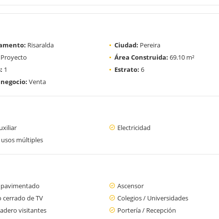
amento:
Risaralda
Ciudad:
Pereira
Proyecto
Área Construida:
69.10 m²
:
1
Estrato:
6
 negocio:
Venta
xiliar
Electricidad
 usos múltiples
 pavimentado
Ascensor
o cerrado de TV
Colegios / Universidades
adero visitantes
Portería / Recepción