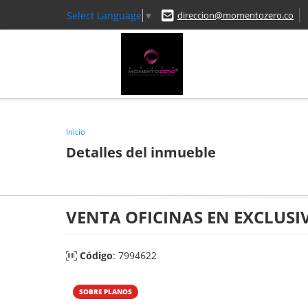
Select Language
▼
direccion@momentozero.co
Inicio
Detalles del inmueble
VENTA OFICINAS EN EXCLUSI
Código
: 7994622
SOBRE PLANOS