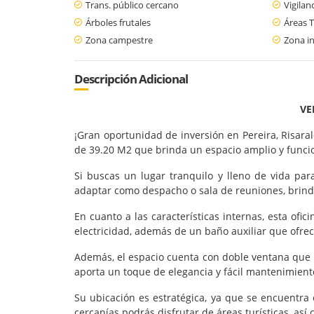
Trans. público cercano
Vigilan
Árboles frutales
Áreas T
Zona campestre
Zona in
Descripción Adicional
VE
¡Gran oportunidad de inversión en Pereira, Risara
de 39.20 M2 que brinda un espacio amplio y funcio
Si buscas un lugar tranquilo y lleno de vida par
adaptar como despacho o sala de reuniones, brind
En cuanto a las características internas, esta of
electricidad, además de un baño auxiliar que ofre
Además, el espacio cuenta con doble ventana que 
aporta un toque de elegancia y fácil mantenimient
Su ubicación es estratégica, ya que se encuentra 
cercanías podrás disfrutar de áreas turísticas, así