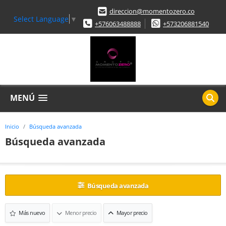
direccion@momentozero.co
Select Language
▼
+576063488888
+573206881540
MENÚ
Inicio
Búsqueda avanzada
Búsqueda avanzada
Búsqueda avanzada
Más nuevo
Menor precio
Mayor precio