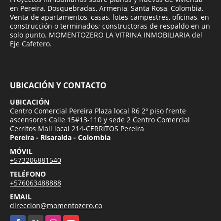
en Pereira, Dosquebradas, Armenia, Santa Rosa, Colombia.
Venta de apartamentos, casas, lotes campestres, oficinas, en
construcción o terminados; constructoras de respaldo en un
solo punto. MOMENTOZERO LA VITRINA INMOBILIARIA del
Eje Cafetero.
UBICACIÓN Y CONTACTO
UBICACIÓN
Centro Comercial Pereira Plaza local R6 2º piso frente
ascensores Calle 15#13-110 y sede 2 Centro Comercial
Cerritos Mall local 214-CERRITOS Pereira
Pereira - Risaralda - Colombia
MÓVIL
+573206881540
TELÉFONO
+576063488888
EMAIL
direccion@momentozero.co
Facebook
X
Instagram
YouTube