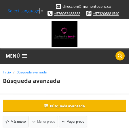
direccion@momentozero.co
Select Language
▼
+576063488888
+573206881540
MENÚ
Inicio
Búsqueda avanzada
Búsqueda avanzada
Búsqueda avanzada
Más nuevo
Menor precio
Mayor precio