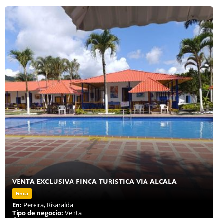
VENTA EXCLUSIVA FINCA TURISTICA VIA ALCALA
Finca
En:
Pereira, Risaralda
Tipo de negocio:
Venta